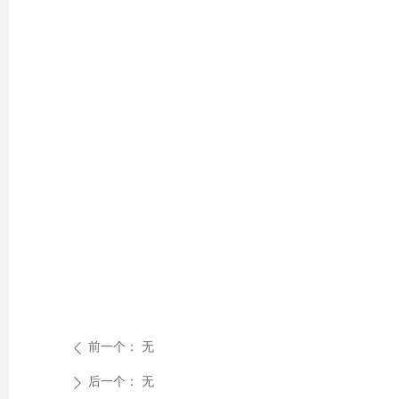
前一个：
无
ꄴ
后一个：
无
ꄲ